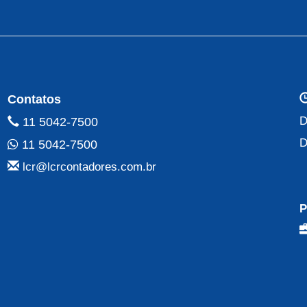
Contatos
D
11 5042-7500
D
11 5042-7500
lcr@lcrcontadores.com.br
P