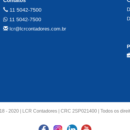
Contatos
D
11 5042-7500
D
11 5042-7500
lcr@lcrcontadores.com.br
P
18 - 2020 | LCR Contadores | CRC 2SP021400 | Todos os direit