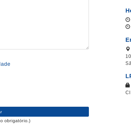
H
E
10
Sã
dade
L
Cl
 obrigatório.)