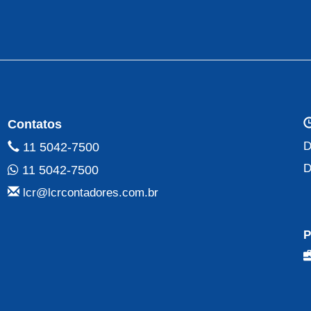
Contatos
D
11 5042-7500
D
11 5042-7500
lcr@lcrcontadores.com.br
P