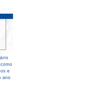
ário
a como
dos e
o ano