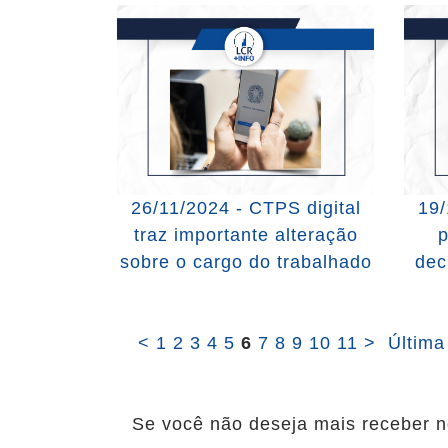
26/11/2024 - CTPS digital
19/
traz importante alteração
p
sobre o cargo do trabalhado
dec
<
1
2
3
4
5
6
7
8
9
10
11
>
Última
Se você não deseja mais receber n