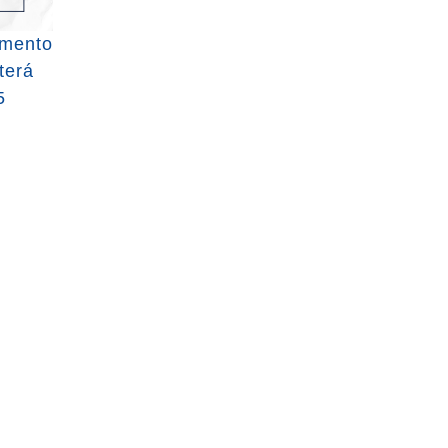
imento
terá
5